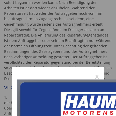
sofort begonnen werden kann. Nach Beendigung der
Arbeiten ist er dort wieder abzuholen. Während der
Reparaturzeit hat weder der Auftraggeber noch von ihm
beauftragte Firmen Zugangsrecht, es sei denn, eine
Genehmigung wurde seitens des Auftragnehmers erteilt.
Dies gilt sowohl für Gegenstände im Freilager als auch am
Reparatursteg. Die Anlieferung des Reparaturgegenstandes
ist dem Auftraggeber oder seinem Beauftragten nur während
der normalen Öffnungszeit unter Beachtung der geltenden
Bestimmungen des Gesetzgebers und des Auftragnehmers
nach vorheriger Anmeldung gestattet. Der Auftraggeber ist
verpflichtet, den Reparaturgegenstand bei der Bereitstellung
so zu sichern, daß auch bei widrigen Witterungsverhältnissen
Beschädigungen fremder Gegenstände ausgeschlossen sind.
x
Das Betreten des Geländes erfolgt stets auf eigene Gefahr.
VI. Gefahrenübergang
1. Ist der Auftraggeber Unternehmer, geht die Gefahr mit
der Übergabe bzw. Rechnungsstellung auf den Auftraggeber
über. Das gleiche gilt sinngemäß bei Annahmeverzug des
Auftraggebers. Ist der Auftraggeber Verbraucher, geht die