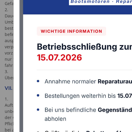
Gefahr bei Übergabe an diesen über.
2. Der Auftraggeber hat ggf. dafür zu sorgen, dass für die
Dauer der vom Auftragnehmer durchzuführenden Wartungs-,
Umbau- oder Reparaturarbeiten eine Kaskoversicherung
besteht. Eine Haftung des Auftragnehmers für im Freilager
befindliche Kundengegenstände ist dementsprechend
ausgeschloßen. Der Auftrag-geber ist auf Verlangen
verpflichtet, einen Nachweis der Versicherungsgesellschaft
vorzulegen, in dem bestätigt wird, dass der Auftragnehmer
nur für Schäden in Regress genommen wird, die er grob
fahrlässig oder vorsätzlich verursacht hat.
3. Altteile werden 30 Tage nach
Übergabe/Rechnungsdatum entsorgt.
VII. Haftung
1. Für Ansprüche aufgrund von Schäden, die durch den
Auftragnehmer verursacht wurden, haftet dieser stets
unbeschränkt bei Verletzung des Lebens, des Körpers oder
der Gesundheit, bei vorsätzlicher oder grob fahrlässiger
Pflichtverletzung, bei vereinbarten Garantieversprechen oder
bei anzuwendendem Produkthaftungsgesetz. Bei der