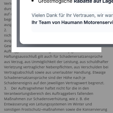
Verletzung wesentlicher Vertragspflichten (Kardinalpflichten)
durch leichte Fahrlässigkeit ist die Haftung der Höhe nach
auf den bei Vertragsabschluss vorhersehbaren Schaden
begrenzt. Im Übrigen sind Ansprüche auf Schadenersatz
ausgeschlossen.
2. Soweit gesetzlich zulässig, haftet der Auftragnehmer
nicht für entgangenen Gewinn, entgangene Urlaubsfreuden,
ausgebliebene Einsparungen, Schäden aufgrund höherer
Gewalt, Schäden aus Ansprüchen Dritter gegen den
Auftraggeber sowie für Folgeschäden jeglicher Art.
Haftungsausschluß gilt auch für Schadenersatzansprüche
aus Verzug, aus Unmöglichkeit der Leistung, aus schuldhafter
Verletzung vertraglicher Nebenpflichten, aus Verschulden bei
Vertragsabschluß sowie aus unerlaubter Handlung. Etwaige
Schadenersatzansprüche sind der Höhe nach je
Schadenereignis auf den jeweiligen Vertragswert begrenzt.
3. Der Auftragnehmer haftet nicht für die in den
Verantwortungsbereich des Auftraggebers fallenden
Maßnahmen zur Schadensverhütung, wie z. B. die
Entwässerung von Leitungssystemen im Winter und
sonstigen Frostschutz¬maßnahmen sowie die Konservierung